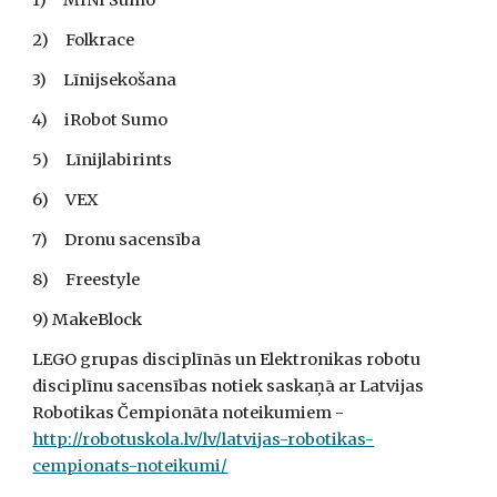
1)     MINI Sumo
2)     Folkrace
3)     Līnijsekošana 
4)     iRobot Sumo
5)     Līnijlabirints
6)     VEX 
7)     Dronu sacensība
8)     Freestyle
9) MakeBlock
LEGO grupas disciplīnās un Elektronikas robotu 
disciplīnu sacensības notiek saskaņā ar Latvijas 
Robotikas Čempionāta noteikumiem - 
http://robotuskola.lv/lv/latvijas-robotikas-
cempionats-noteikumi/