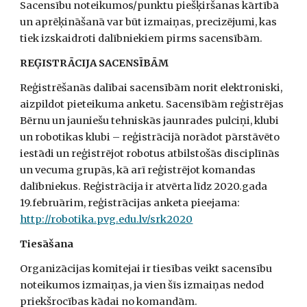
Sacensību noteikumos/punktu piešķiršanas kārtībā 
un aprēķināšanā var būt izmaiņas, precizējumi, kas 
tiek izskaidroti dalībniekiem pirms sacensībām.
REĢISTRĀCIJA SACENSĪBĀM
Reģistrēšanās dalībai sacensībām norit elektroniski, 
aizpildot pieteikuma anketu. Sacensībām reģistrējas 
Bērnu un jauniešu tehniskās jaunrades pulciņi, klubi 
un robotikas klubi – reģistrācijā norādot pārstāvēto 
iestādi un reģistrējot robotus atbilstošās disciplīnās 
un vecuma grupās, kā arī reģistrējot komandas 
dalībniekus. Reģistrācija ir atvērta līdz 2020.gada 
19.februārim, reģistrācijas anketa pieejama:  
http://robotika.pvg.edu.lv/srk2020
Tiesāšana
Organizācijas komitejai ir tiesības veikt sacensību 
noteikumos izmaiņas, ja vien šīs izmaiņas nedod 
priekšrocības kādai no komandām. 