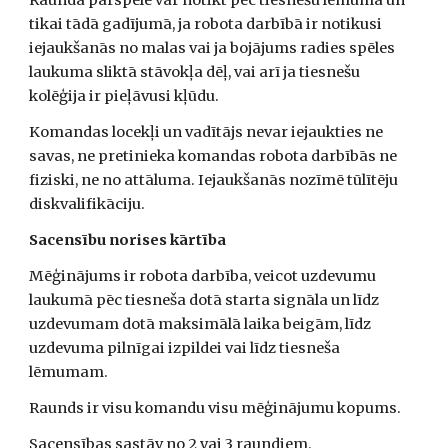
Raunda pārspēle var notikt pēc tiesnešu lēmuma un 
tikai tādā gadījumā, ja robota darbībā ir notikusi 
iejaukšanās no malas vai ja bojājums radies spēles 
laukuma sliktā stāvokļa dēļ, vai arī ja tiesnešu 
kolēģija ir pieļāvusi kļūdu.  
Komandas locekļi un vadītājs nevar iejaukties ne 
savas, ne pretinieka komandas robota darbībās ne 
fiziski, ne no attāluma. Iejaukšanās nozīmē tūlītēju 
diskvalifikāciju. 
Sacensību norises kārtība
Mēģinājums ir robota darbība, veicot uzdevumu 
laukumā pēc tiesneša dotā starta signāla un līdz 
uzdevumam dotā maksimālā laika beigām, līdz 
uzdevuma pilnīgai izpildei vai līdz tiesneša 
lēmumam. 
Raunds ir visu komandu visu mēģinājumu kopums. 
Sacensības sastāv no 2 vai 3 raundiem.