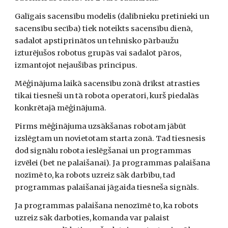
Galīgais sacensību modelis (dalībnieku pretinieki un 
sacensību secība) tiek noteikts sacensību dienā, 
sadalot apstiprinātos un tehnisko pārbaužu 
izturējušos robotus grupās vai sadalot pāros, 
izmantojot nejaušības principus.
Mēģinājuma laikā sacensību zonā drīkst atrasties 
tikai tiesneši un tā robota operatori, kurš piedalās 
konkrētajā mēģinājumā.
Pirms mēģinājuma uzsākšanas robotam jābūt 
izslēgtam un novietotam starta zonā. Tad tiesnesis 
dod signālu robota ieslēgšanai un programmas 
izvēlei (bet ne palaišanai). Ja programmas palaišana 
nozīmē to, ka robots uzreiz sāk darbību, tad 
programmas palaišanai jāgaida tiesneša signāls. 
Ja programmas palaišana nenozīmē to, ka robots 
uzreiz sāk darboties, komanda var palaist 