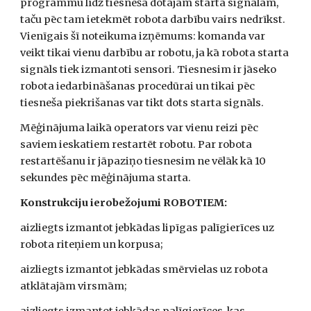
programmu līdz tiesneša dotajam starta signālam, 
taču pēc tam ietekmēt robota darbību vairs nedrīkst. 
Vienīgais šī noteikuma izņēmums: komanda var 
veikt tikai vienu darbību ar robotu, ja kā robota starta 
signāls tiek izmantoti sensori. Tiesnesim ir jāseko 
robota iedarbināšanas procedūrai un tikai pēc 
tiesneša piekrišanas var tikt dots starta signāls.
Mēģinājuma laikā operators var vienu reizi pēc 
saviem ieskatiem restartēt robotu. Par robota 
restartēšanu ir jāpaziņo tiesnesim ne vēlāk kā 10 
sekundes pēc mēģinājuma starta. 
Konstrukciju ierobežojumi ROBOTIEM:
aizliegts izmantot jebkādas lipīgas palīgierīces uz 
robota riteņiem un korpusa;
aizliegts izmantot jebkādas smērvielas uz robota 
atklātajām virsmām;