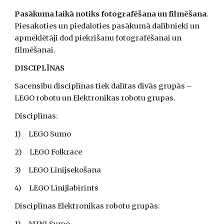
Pasākuma laikā notiks fotografēšana un filmēšana
. 
Piesakoties un piedaloties pasākumā dalībnieki un 
apmeklētāji dod piekrišanu fotografēšanai un 
filmēšanai.  
DISCIPLĪNAS 
Sacensību disciplīnas tiek dalītas divās grupās – 
LEGO robotu un Elektronikas robotu grupas. 
Disciplīnas:
1)     LEGO Sumo 
2)     LEGO Folkrace
3)     LEGO Līnijsekošana
4)     LEGO Līnijlabirints 
Disciplīnas Elektronikas robotu grupās: