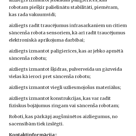
aizliegts izmantot jebkādas palīgierīces, kas 
robotam piešķir palielinātu stabilitāti, piemēram, 
kas rada vakuumvidi;
aizliegts radīt traucējumus infrasarkaniem un citiem 
sāncenša robota sensoriem, kā arī radīt traucējumus 
elektroniskā aprīkojuma darbībai;
aizliegts izmantot palīgierīces, kas ar jebko apmētā 
sāncenša robotu;
aizliegts izmantot šķidras, pulverveida un gāzveida 
vielas kā ieroci pret sāncenša robotu;
aizliegts izmantot viegli uzliesmojošus materiālus;
aizliegts izmantot konstrukcijas, kas var radīt 
fiziskus bojājumus ringam vai sāncenša robotam; 
Roboti, kas pārkāpj augšminētos aizliegumus, no 
sacensībām tiek izslēgti.
Kontaktinformācija::