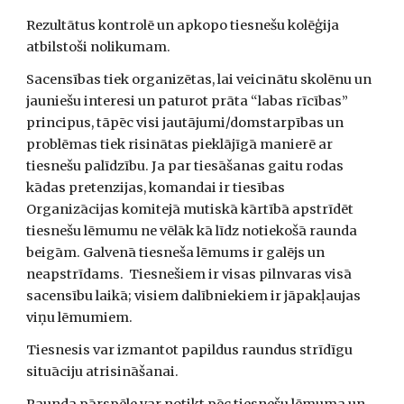
Rezultātus kontrolē un apkopo tiesnešu kolēģija 
atbilstoši nolikumam.  
Sacensības tiek organizētas, lai veicinātu skolēnu un 
jauniešu interesi un paturot prāta “labas rīcības” 
principus, tāpēc visi jautājumi/domstarpības un 
problēmas tiek risinātas pieklājīgā manierē ar 
tiesnešu palīdzību. Ja par tiesāšanas gaitu rodas 
kādas pretenzijas, komandai ir tiesības 
Organizācijas komitejā mutiskā kārtībā apstrīdēt 
tiesnešu lēmumu ne vēlāk kā līdz notiekošā raunda 
beigām. Galvenā tiesneša lēmums ir galējs un 
neapstrīdams.  Tiesnešiem ir visas pilnvaras visā 
sacensību laikā; visiem dalībniekiem ir jāpakļaujas 
viņu lēmumiem. 
Tiesnesis var izmantot papildus raundus strīdīgu 
situāciju atrisināšanai. 