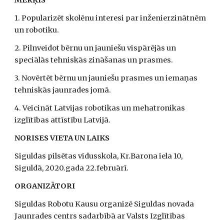
MĒRĶIS
1. Popularizēt skolēnu interesi par inženierzinātnēm 
un robotiku.
2. Pilnveidot bērnu un jauniešu vispārējās un 
speciālās tehniskās zināšanas un prasmes.
3. Novērtēt bērnu un jauniešu prasmes un iemaņas 
tehniskās jaunrades jomā. 
4. Veicināt Latvijas robotikas un mehatronikas 
izglītības attīstību Latvijā. 
NORISES VIETA UN LAIKS 
Siguldas pilsētas vidusskola, Kr.Barona iela 10, 
Siguldā, 2020.gada 22.februārī.
ORGANIZĀTORI
Siguldas Robotu Kausu organizē Siguldas novada 
Jaunrades centrs sadarbībā ar Valsts Izglītības 