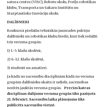
satura centru (VISC), Robotu skolu, Preiļu robotikas 
klubu, Transporta un Sakaru Institūtu un 
Starptautisko Inovāciju skolu.
DALĪBNIEKI 
Konkursā piedalās tehniskās jaunrades pulciņu 
dalībnieki un robotikas klubu biedri, kuri tiek iedalīti 
trīs vecuma grupās: 
1) 1.-5. klašu skolēni,
2) 6.-12. klašu skolēni,
3) studenti un amatieri.
Ja kādā no sacensību disciplīnām kādā no vecuma 
grupām dalībnieku skaits ir neliels, sacensības 
noritēs jauktās vecuma grupās.   
Precīzs katras 
disciplīnas dalījums vecuma grupās tiks paziņots 
21. februārī. Sacensību laika plānojums tiks 
publicēts sacensību vietnē.