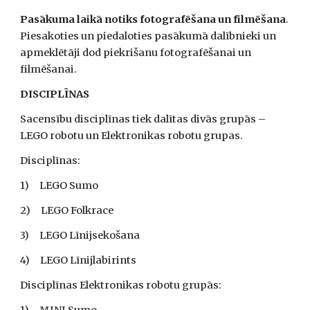
Pasākuma laikā notiks fotografēšana un filmēšana
. 
Piesakoties un piedaloties pasākumā dalībnieki un 
apmeklētāji dod piekrišanu fotografēšanai un 
filmēšanai.  
DISCIPLĪNAS 
Sacensību disciplīnas tiek dalītas divās grupās – 
LEGO robotu un Elektronikas robotu grupas. 
Disciplīnas:
1)     LEGO Sumo 
2)     LEGO Folkrace
3)     LEGO Līnijsekošana
4)     LEGO Līnijlabirints 
Disciplīnas Elektronikas robotu grupās: