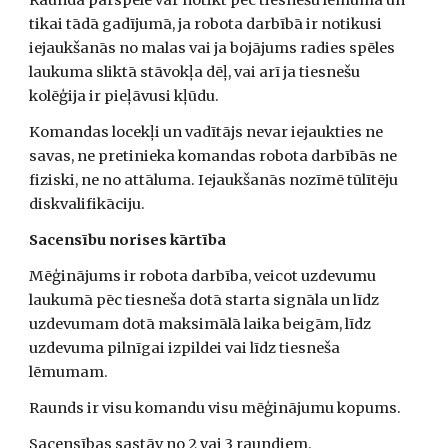
Raunda pārspēle var notikt pēc tiesnešu lēmuma un 
tikai tādā gadījumā, ja robota darbībā ir notikusi 
iejaukšanās no malas vai ja bojājums radies spēles 
laukuma sliktā stāvokļa dēļ, vai arī ja tiesnešu 
kolēģija ir pieļāvusi kļūdu.  
Komandas locekļi un vadītājs nevar iejaukties ne 
savas, ne pretinieka komandas robota darbībās ne 
fiziski, ne no attāluma. Iejaukšanās nozīmē tūlītēju 
diskvalifikāciju. 
Sacensību norises kārtība
Mēģinājums ir robota darbība, veicot uzdevumu 
laukumā pēc tiesneša dotā starta signāla un līdz 
uzdevumam dotā maksimālā laika beigām, līdz 
uzdevuma pilnīgai izpildei vai līdz tiesneša 
lēmumam. 
Raunds ir visu komandu visu mēģinājumu kopums. 
Sacensības sastāv no 2 vai 3 raundiem.