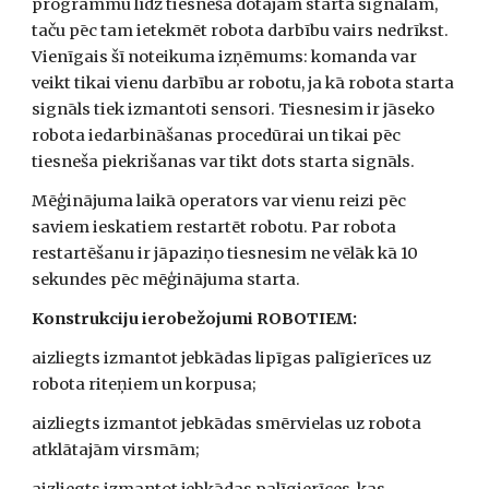
programmu līdz tiesneša dotajam starta signālam, 
taču pēc tam ietekmēt robota darbību vairs nedrīkst. 
Vienīgais šī noteikuma izņēmums: komanda var 
veikt tikai vienu darbību ar robotu, ja kā robota starta 
signāls tiek izmantoti sensori. Tiesnesim ir jāseko 
robota iedarbināšanas procedūrai un tikai pēc 
tiesneša piekrišanas var tikt dots starta signāls.
Mēģinājuma laikā operators var vienu reizi pēc 
saviem ieskatiem restartēt robotu. Par robota 
restartēšanu ir jāpaziņo tiesnesim ne vēlāk kā 10 
sekundes pēc mēģinājuma starta. 
Konstrukciju ierobežojumi ROBOTIEM:
aizliegts izmantot jebkādas lipīgas palīgierīces uz 
robota riteņiem un korpusa;
aizliegts izmantot jebkādas smērvielas uz robota 
atklātajām virsmām;