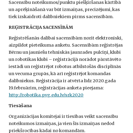
Sacensību noteikumos/punktu piešķiršanas kārtībā 
un aprēķināšanā var būt izmaiņas, precizējumi, kas 
tiek izskaidroti dalībniekiem pirms sacensībām.
REĢISTRĀCIJA SACENSĪBĀM
Reģistrēšanās dalībai sacensībām norit elektroniski, 
aizpildot pieteikuma anketu. Sacensībām reģistrējas 
Bērnu un jauniešu tehniskās jaunrades pulciņi, klubi 
un robotikas klubi – reģistrācijā norādot pārstāvēto 
iestādi un reģistrējot robotus atbilstošās disciplīnās 
un vecuma grupās, kā arī reģistrējot komandas 
dalībniekus. Reģistrācija ir atvērta līdz 2020.gada 
19.februārim, reģistrācijas anketa pieejama:  
http://robotika.pvg.edu.lv/srk2020
Tiesāšana
Organizācijas komitejai ir tiesības veikt sacensību 
noteikumos izmaiņas, ja vien šīs izmaiņas nedod 
priekšrocības kādai no komandām. 