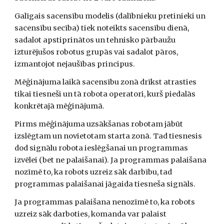
Galīgais sacensību modelis (dalībnieku pretinieki un 
sacensību secība) tiek noteikts sacensību dienā, 
sadalot apstiprinātos un tehnisko pārbaužu 
izturējušos robotus grupās vai sadalot pāros, 
izmantojot nejaušības principus.
Mēģinājuma laikā sacensību zonā drīkst atrasties 
tikai tiesneši un tā robota operatori, kurš piedalās 
konkrētajā mēģinājumā.
Pirms mēģinājuma uzsākšanas robotam jābūt 
izslēgtam un novietotam starta zonā. Tad tiesnesis 
dod signālu robota ieslēgšanai un programmas 
izvēlei (bet ne palaišanai). Ja programmas palaišana 
nozīmē to, ka robots uzreiz sāk darbību, tad 
programmas palaišanai jāgaida tiesneša signāls. 
Ja programmas palaišana nenozīmē to, ka robots 
uzreiz sāk darboties, komanda var palaist 