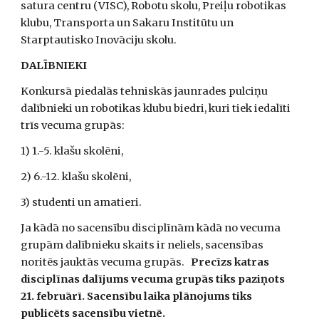
satura centru (VISC), Robotu skolu, Preiļu robotikas 
klubu, Transporta un Sakaru Institūtu un 
Starptautisko Inovāciju skolu.
DALĪBNIEKI 
Konkursā piedalās tehniskās jaunrades pulciņu 
dalībnieki un robotikas klubu biedri, kuri tiek iedalīti 
trīs vecuma grupās: 
1) 1.-5. klašu skolēni,
2) 6.-12. klašu skolēni,
3) studenti un amatieri.
Ja kādā no sacensību disciplīnām kādā no vecuma 
grupām dalībnieku skaits ir neliels, sacensības 
noritēs jauktās vecuma grupās.   
Precīzs katras 
disciplīnas dalījums vecuma grupās tiks paziņots 
21. februārī. Sacensību laika plānojums tiks 
publicēts sacensību vietnē.