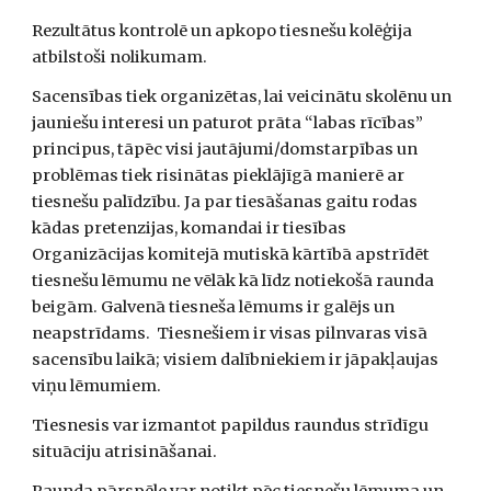
Rezultātus kontrolē un apkopo tiesnešu kolēģija 
atbilstoši nolikumam.  
Sacensības tiek organizētas, lai veicinātu skolēnu un 
jauniešu interesi un paturot prāta “labas rīcības” 
principus, tāpēc visi jautājumi/domstarpības un 
problēmas tiek risinātas pieklājīgā manierē ar 
tiesnešu palīdzību. Ja par tiesāšanas gaitu rodas 
kādas pretenzijas, komandai ir tiesības 
Organizācijas komitejā mutiskā kārtībā apstrīdēt 
tiesnešu lēmumu ne vēlāk kā līdz notiekošā raunda 
beigām. Galvenā tiesneša lēmums ir galējs un 
neapstrīdams.  Tiesnešiem ir visas pilnvaras visā 
sacensību laikā; visiem dalībniekiem ir jāpakļaujas 
viņu lēmumiem. 
Tiesnesis var izmantot papildus raundus strīdīgu 
situāciju atrisināšanai. 