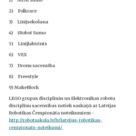
1)     MINI Sumo
2)     Folkrace
3)     Līnijsekošana 
4)     iRobot Sumo
5)     Līnijlabirints
6)     VEX 
7)     Dronu sacensība
8)     Freestyle
9) MakeBlock
LEGO grupas disciplīnās un Elektronikas robotu 
disciplīnu sacensības notiek saskaņā ar Latvijas 
Robotikas Čempionāta noteikumiem - 
http://robotuskola.lv/lv/latvijas-robotikas-
cempionats-noteikumi/