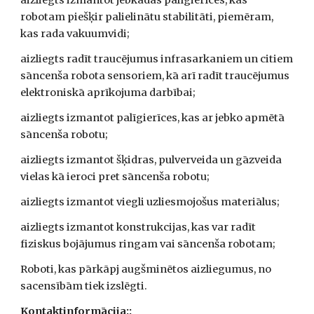
aizliegts izmantot jebkādas palīgierīces, kas 
robotam piešķir palielinātu stabilitāti, piemēram, 
kas rada vakuumvidi;
aizliegts radīt traucējumus infrasarkaniem un citiem 
sāncenša robota sensoriem, kā arī radīt traucējumus 
elektroniskā aprīkojuma darbībai;
aizliegts izmantot palīgierīces, kas ar jebko apmētā 
sāncenša robotu;
aizliegts izmantot šķidras, pulverveida un gāzveida 
vielas kā ieroci pret sāncenša robotu;
aizliegts izmantot viegli uzliesmojošus materiālus;
aizliegts izmantot konstrukcijas, kas var radīt 
fiziskus bojājumus ringam vai sāncenša robotam; 
Roboti, kas pārkāpj augšminētos aizliegumus, no 
sacensībām tiek izslēgti.
Kontaktinformācija::