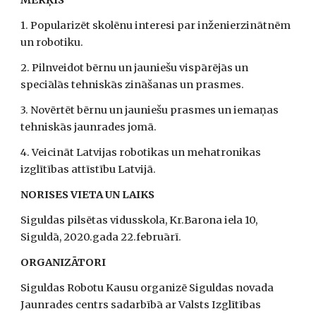
MĒRĶIS
1. Popularizēt skolēnu interesi par inženierzinātnēm 
un robotiku.
2. Pilnveidot bērnu un jauniešu vispārējās un 
speciālās tehniskās zināšanas un prasmes.
3. Novērtēt bērnu un jauniešu prasmes un iemaņas 
tehniskās jaunrades jomā. 
4. Veicināt Latvijas robotikas un mehatronikas 
izglītības attīstību Latvijā. 
NORISES VIETA UN LAIKS 
Siguldas pilsētas vidusskola, Kr.Barona iela 10, 
Siguldā, 2020.gada 22.februārī.
ORGANIZĀTORI
Siguldas Robotu Kausu organizē Siguldas novada 
Jaunrades centrs sadarbībā ar Valsts Izglītības 